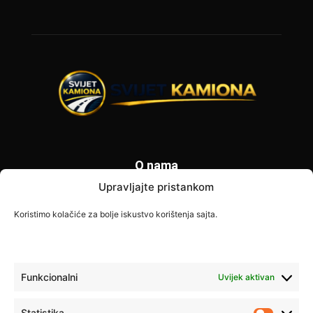
O nama
Upravljajte pristankom
Svijet Kamiona je specijalizovani portal posvećen vozačima
kamiona i transportnoj industriji. Donosimo najnovije
Koristimo kolačiće za bolje iskustvo korištenja sajta.
informacije o zabranama saobraćaja, vijestima iz transporta,
savjetima za vozače i poslovnim prilikama širom Europe. Naš
cilj je pružiti tačne i korisne informacije svim profesionalnim
vozačima.
Funkcionalni
Uvijek aktivan
Kontaktirajte nas:
info@svijet-kamiona.com
Statistika