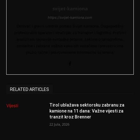
svijet-kamiona
https://svijet-kamiona.com
Osnivač i glavni urednik portala Svijet Kamiona. Dugogodišnji
profesionalni operater i stručnjak za transport i logistiku. Pratim i
analiziram najnovije evropske propise, zakone o tahografima,
cestarine i zabrane vožnje kako bih vozačima i prevoznicima
pružio tačne i pravovremene informacije sa terena.
RELATED ARTICLES
Tirol ublažava sektorsku zabranu za
Vijesti
kamione na 11 dana: Važne vijesti za
tranzit kroz Brenner
22 Jula, 2026