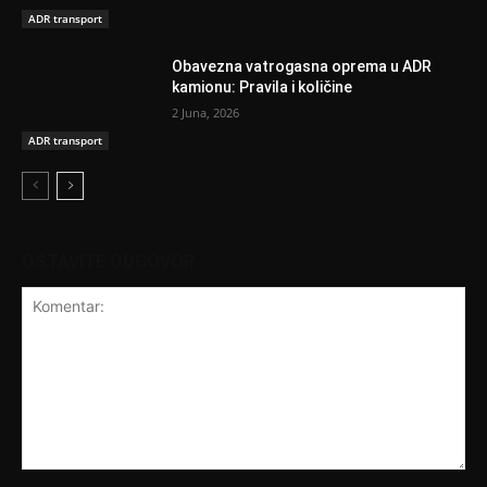
ADR transport
Obavezna vatrogasna oprema u ADR
kamionu: Pravila i količine
2 Juna, 2026
ADR transport
OSTAVITE ODGOVOR
Komentar: