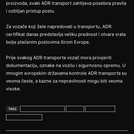
proizvoda, svaki ADR transport zahtijeva posebna pravila
i ozbiljan pristup poslu.
Za vozače koji žele napredovati u transportu, ADR
certifikat danas predstavlja veliku prednost i otvara vrata
bolje plaćenim poslovima širom Evrope.
Prije svakog ADR transporta vozač mora provjeriti
dokumentaciju, oznake na vozilu i sigurnosnu opremu. U
mnogim evropskim državama kontrole ADR transporta su
veoma česte, a kazne za nepravilnosti mogu biti veoma
visoke.
TAGS
koja roba spada pod ADR
tahograf
tahograf pravila
zabrane za kamione