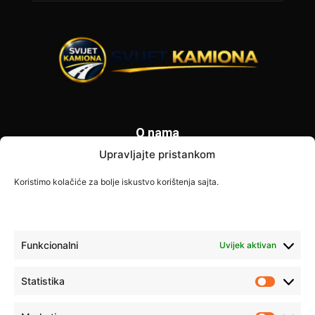
O nama
Upravljajte pristankom
Svijet Kamiona je specijalizovani portal posvećen vozačima
kamiona i transportnoj industriji. Donosimo najnovije
Koristimo kolačiće za bolje iskustvo korištenja sajta.
informacije o zabranama saobraćaja, vijestima iz transporta,
savjetima za vozače i poslovnim prilikama širom Europe. Naš
cilj je pružiti tačne i korisne informacije svim profesionalnim
vozačima.
Funkcionalni
Uvijek aktivan
Kontaktirajte nas:
info@svijet-kamiona.com
Statistika
Statistik