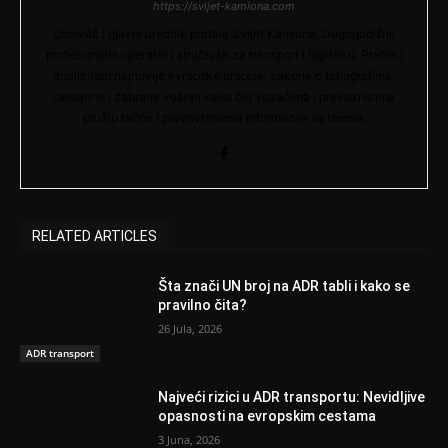
https://svijet-kamiona.com
Osnivač i glavni urednik portala Svijet Kamiona. Dugogodišnji
profesionalni operater i stručnjak za transport i logistiku. Pratim i
analiziram najnovije evropske propise, zakone o tahografima,
cestarine i zabrane vožnje kako bih vozačima i prevoznicima
pružio tačne i pravovremene informacije sa terena.
RELATED ARTICLES
Šta znači UN broj na ADR tabli i kako se
pravilno čita?
26 Jula, 2026
ADR transport
Najveći rizici u ADR transportu: Nevidljive
opasnosti na evropskim cestama
3 Juna, 2026