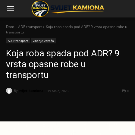
Dom
ADR transport
Koja roba spada pod ADR? 9 vrsta opasne robe u
transportu
ADR transport
Znanje vozača
Koja roba spada pod ADR? 9
vrsta opasne robe u
transportu
By
svijet-kamiona
19 Maja, 2026
0