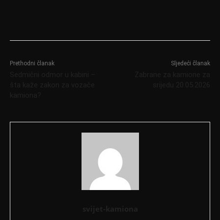
Prethodni članak
Sljedeći članak
Sedmični odmor u kabini –
Zabrane za kamione za
šta kaže zakon za vozače
srijedu 20.05.2026
kamiona?
svijet-kamiona