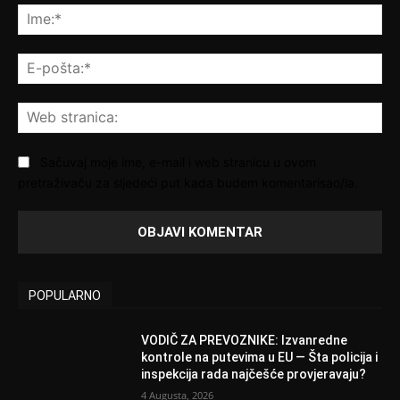
Ime
E-
poš
We
str
Sačuvaj moje ime, e-mail i web stranicu u ovom
pretraživaču za sljedeći put kada budem komentarisao/la.
POPULARNO
VODIČ ZA PREVOZNIKE: Izvanredne
kontrole na putevima u EU — Šta policija i
inspekcija rada najčešće provjeravaju?
4 Augusta, 2026