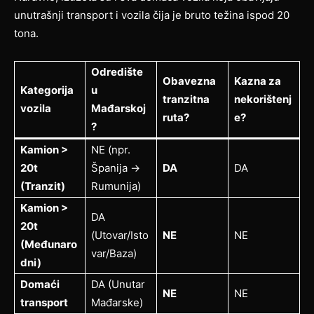
unutrašnji transport i vozila čija je bruto težina ispod 20
tona.
Odredište
Obavezna
Kazna za
Kategorija
u
tranzitna
nekorištenj
vozila
Mađarskoj
ruta?
e?
?
Kamion >
NE (npr.
20t
Španija ->
DA
DA
(Tranzit)
Rumunija)
Kamion >
DA
20t
(Utovar/Isto
NE
NE
(Međunaro
var/Baza)
dni)
Domaći
DA (Unutar
NE
NE
transport
Mađarske)