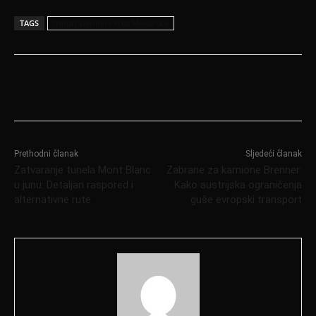
TAGS
tranzit kamiona kroz Mađarsku
Prethodni članak
Sljedeći članak
Zatvaranje tunela Mont Blanc
Zabrane za kamione Brenner:
u junu: Detaljan raspored i
Kako austrijska ograničenja
alternativne rute
guše evropski transport