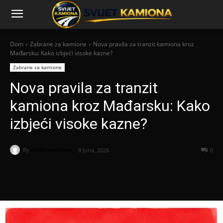
Dom
Zabrane za kamione
Nova pravila za tranzit kamiona kroz
Mađarsku: Kako izbjeći visoke kazne?
Zabrane za kamione
Nova pravila za tranzit
kamiona kroz Mađarsku: Kako
izbjeći visoke kazne?
By
svijet-kamiona
9 Juna, 2026
0