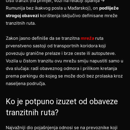
čisti tranzit (na primjer, vozi na relaciji Španija →
Rumunija bez ikakvog posla u Mađarskoj), on
podliježe
strogoj obavezi
korištenja isključivo definisane mreže
tranzitnih ruta.
Zakon jasno definiše da se tranzitna
mreža
ruta
prvenstveno sastoji od transportnih koridora koji
povezuju granične prelaze i brze ceste ili autoputeve.
Vozila u čistom tranzitu ovu mrežu smiju napustiti samo u
dva slučaja: radi obaveznog odmora i prilikom kretanja
prema parkingu do kojeg se može doći bez prolaska kroz
naseljena područja.
Ko je potpuno izuzet od obaveze
tranzitnih ruta?
Najvažniji dio pojašnjenja odnosi se na prevoznike koji