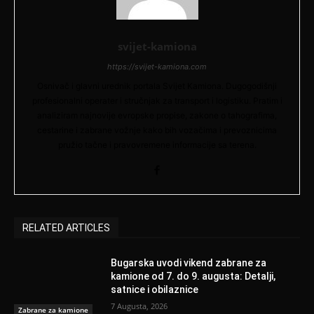
svijet-kamiona
https://svijet-kamiona.com
Osnivač i glavni urednik portala Svijet Kamiona. Dugogodišnji
profesionalni operater i stručnjak za transport i logistiku. Pratim i
analiziram najnovije evropske propise, zakone o tahografima,
cestarine i zabrane vožnje kako bih vozačima i prevoznicima
pružio tačne i pravovremene informacije sa terena.
RELATED ARTICLES
Bugarska uvodi vikend zabrane za
kamione od 7. do 9. augusta: Detalji,
satnice i obilaznice
7 Augusta, 2026
Zabrane za kamione