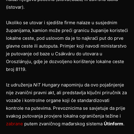
(istovar).
Ukoliko se utovar i sjedište firme nalaze u susjednim
županijama, kamion može preći granicu županije koristeći
lokalne ceste, pod uslovom da je to najkraći put do prve
glavne ceste ili autoputa. Primjer koji navodi ministarstvo
je putovanje od baze u Csákváru do utovara u
Oroszlányju, gdje je dozvoljeno korištenje lokalne ceste
broj 8119.
Iz udruženja
NiT Hungary
napominju da ovo pojašnjenje
nije zvanični pravni akt, ali predstavlja ključni priručnik za
vozače i kontrolne organe koji će standardizovati
kontrole na putevima. Prevoznicima se savjetuje da prije
svakog putovanja provjere lokalna ograničenja težine i
zabrane
putem zvaničnog mađarskog sistema
Útinform
.