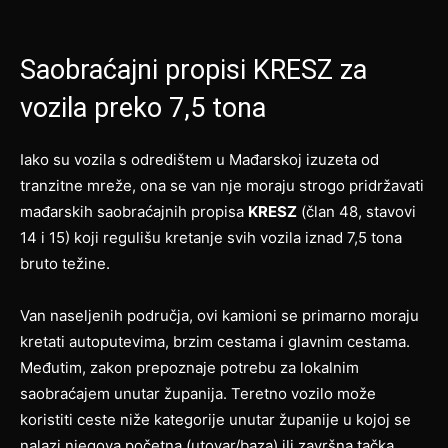
Saobraćajni propisi KRESZ za
vozila preko 7,5 tona
Iako su vozila s odredištem u Mađarskoj izuzeta od
tranzitne mreže, ona se van nje moraju strogo pridržavati
mađarskih saobraćajnih propisa
KRESZ
(član 48, stavovi
14 i 15) koji regulišu kretanje svih vozila iznad 7,5 tona
bruto težine.
Van naseljenih područja, ovi kamioni se primarno moraju
kretati autoputevima, brzim cestama i glavnim cestama.
Međutim, zakon prepoznaje potrebu za lokalnim
saobraćajem unutar županija. Teretno vozilo može
koristiti ceste niže kategorije unutar županije u kojoj se
nalazi njegova početna (utovar/baza) ili završna tačka