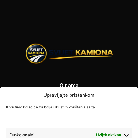
O nama
Upravljajte pristankom
Svijet Kamiona je specijalizovani portal posvećen vozačima
kamiona i transportnoj industriji. Donosimo najnovije
Koristimo kolačiće za bolje iskustvo korištenja sajta.
informacije o zabranama saobraćaja, vijestima iz transporta,
savjetima za vozače i poslovnim prilikama širom Europe. Naš
cilj je pružiti tačne i korisne informacije svim profesionalnim
vozačima.
Funkcionalni
Uvijek aktivan