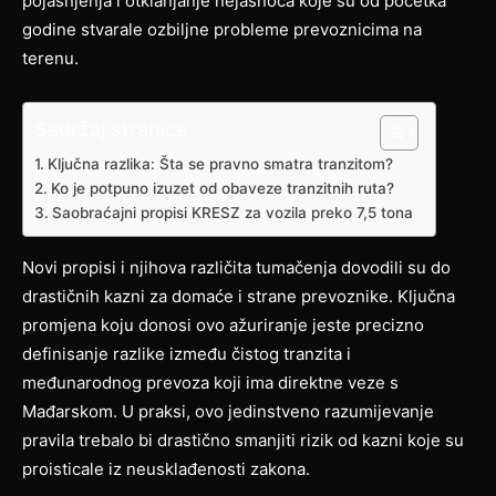
pojašnjenja i otklanjanje nejasnoća koje su od početka
godine stvarale ozbiljne probleme prevoznicima na
terenu.
Sadržaj stranice
Ključna razlika: Šta se pravno smatra tranzitom?
Ko je potpuno izuzet od obaveze tranzitnih ruta?
Saobraćajni propisi KRESZ za vozila preko 7,5 tona
Novi propisi i njihova različita tumačenja dovodili su do
drastičnih kazni za domaće i strane prevoznike. Ključna
promjena koju donosi ovo ažuriranje jeste precizno
definisanje razlike između čistog tranzita i
međunarodnog prevoza koji ima direktne veze s
Mađarskom. U praksi, ovo jedinstveno razumijevanje
pravila trebalo bi drastično smanjiti rizik od kazni koje su
proisticale iz neusklađenosti zakona.