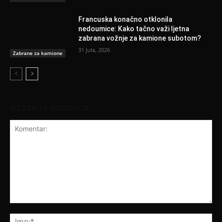
Francuska konačno otklonila
nedoumice: Kako tačno važi ljetna
zabrana vožnje za kamione subotom?
31 Jula, 2026
Zabrane za kamione
OSTAVITE ODGOVOR
Komentar:
Ime