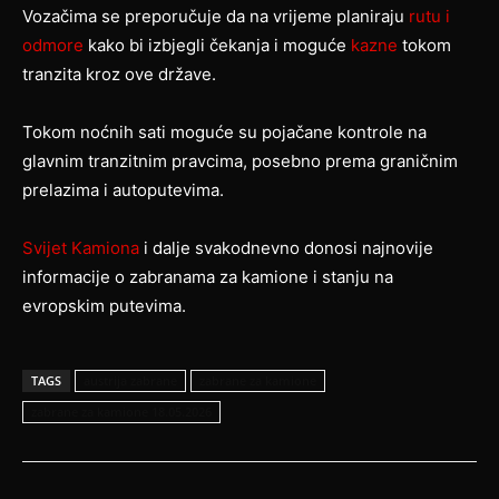
Vozačima se preporučuje da na vrijeme planiraju
rutu i
odmore
kako bi izbjegli čekanja i moguće
kazne
tokom
tranzita kroz ove države.
Tokom noćnih sati moguće su pojačane kontrole na
glavnim tranzitnim pravcima, posebno prema graničnim
prelazima i autoputevima.
Svijet Kamiona
i dalje svakodnevno donosi najnovije
informacije o zabranama za kamione i stanju na
evropskim putevima.
TAGS
austrija zabrane
zabrane za kamione
zabrane za kamione 18.05.2026