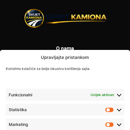
O nama
Upravljajte pristankom
Svijet Kamiona je specijalizovani portal posvećen vozačima
kamiona i transportnoj industriji. Donosimo najnovije
Koristimo kolačiće za bolje iskustvo korištenja sajta.
informacije o zabranama saobraćaja, vijestima iz transporta,
savjetima za vozače i poslovnim prilikama širom Europe. Naš
cilj je pružiti tačne i korisne informacije svim profesionalnim
vozačima.
Funkcionalni
Uvijek aktivan
Kontaktirajte nas:
info@svijet-kamiona.com
Statistika
Statistik
Marketing
PRATITE NAS
Marketi