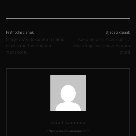
Prethodni članak
Sljedeći članak
Šta je CMR dokument i čemu
Kako položiti ADR ispit? 7
služi u međunarodnom
stvari koje svaki vozač mora
transportu
znati
svijet-kamiona
https://svijet-kamiona.com