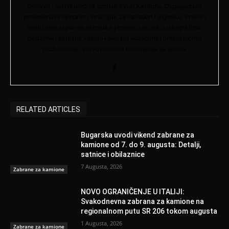
Osnivač i glavni urednik portala Svijet Kamiona. Dugogodišnji
profesionalni operater i stručnjak za transport i logistiku. Pratim i
analiziram najnovije evropske propise, zakone o tahografima,
cestarine i zabrane vožnje kako bih vozačima i prevoznicima
pružio tačne i pravovremene informacije sa terena.
RELATED ARTICLES
Bugarska uvodi vikend zabrane za
kamione od 7. do 9. augusta: Detalji,
satnice i obilaznice
7 Augusta, 2026
Zabrane za kamione
NOVO OGRANIČENJE U ITALIJI:
Svakodnevna zabrana za kamione na
regionalnom putu SR 206 tokom augusta
1 Augusta, 2026
Zabrane za kamione