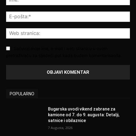
E-
poš
We
str
Sačuvaj moje ime, e-mail i web stranicu u ovom
pretraživaču za sljedeći put kada budem komentarisao/la.
POPULARNO
Bugarska uvodi vikend zabrane za
kamione od 7. do 9. augusta: Detalji,
satnice i obilaznice
7 Augusta, 2026