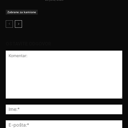
Zabrane za kamione
OSTAVITE ODGOVOR
Komentar:
Ime
E-