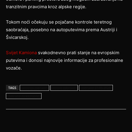
tranzitnim pravcima kroz alpske regije.
Tokom noći očekuju se pojačane kontrole teretnog
saobraćaja, posebno na autoputevima prema Austriji i
Švicarskoj.
Svijet Kamiona
svakodnevno prati stanje na evropskim
putevima i donosi najnovije informacije za profesionalne
vozače.
TAGS
austrija zabrane
noćne zabrane
zabrane 27.05.2026
zabrane za kamione