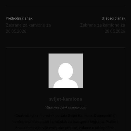
Prethodni članak
Sljedeći članak
Zabrane za kamione za
Zabrane za kamione za
26.05.2026
28.05.2026
svijet-kamiona
https://svijet-kamiona.com
Osnivač i glavni urednik portala Svijet Kamiona. Dugogodišnji
profesionalni operater i stručnjak za transport i logistiku. Pratim i
analiziram najnovije evropske propise, zakone o tahografima,