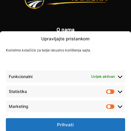
O nama
Upravljajte pristankom
Svijet Kamiona je specijalizovani portal posvećen vozačima
kamiona i transportnoj industriji. Donosimo najnovije
Koristimo kolačiće za bolje iskustvo korištenja sajta.
informacije o zabranama saobraćaja, vijestima iz transporta,
savjetima za vozače i poslovnim prilikama širom Europe. Naš
cilj je pružiti tačne i korisne informacije svim profesionalnim
vozačima.
Funkcionalni
Uvijek aktivan
Kontaktirajte nas:
info@svijet-kamiona.com
Statistika
Statistik
Marketing
PRATITE NAS
Marketi
Prihvati