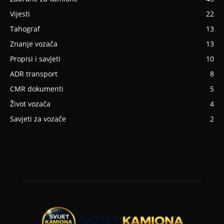
Vijesti
22
Tahograf
13
Znanje vozača
13
Propisi i savjeti
10
ADR transport
8
CMR dokumenti
5
Život vozača
4
Savjeti za vozače
2