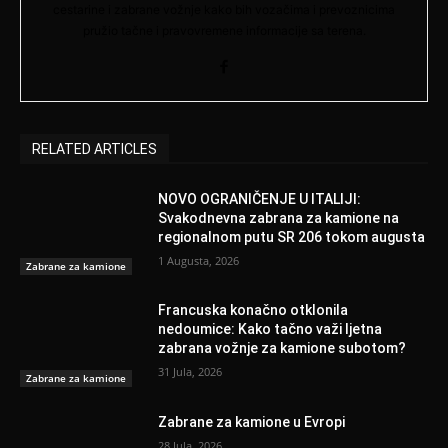
cestarine i zabrane vožnje kako bih vozačima i prevoznicima
pružio tačne i pravovremene informacije sa terena.
RELATED ARTICLES
NOVO OGRANIČENJE U ITALIJI:
Svakodnevna zabrana za kamione na
regionalnom putu SR 206 tokom augusta
1 Augusta, 2026
Zabrane za kamione
Francuska konačno otklonila
nedoumice: Kako tačno važi ljetna
zabrana vožnje za kamione subotom?
31 Jula, 2026
Zabrane za kamione
Zabrane za kamione u Evropi
28 Jula, 2026