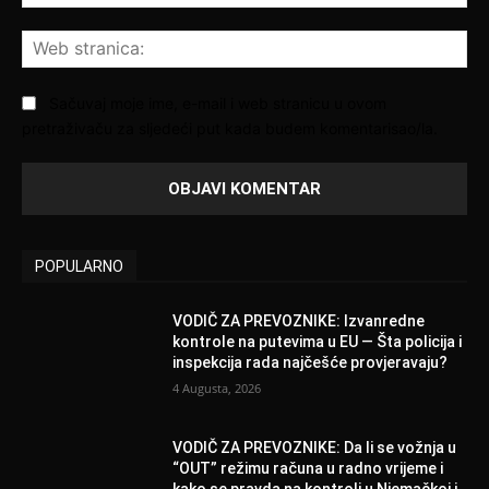
poš
We
str
Sačuvaj moje ime, e-mail i web stranicu u ovom
pretraživaču za sljedeći put kada budem komentarisao/la.
POPULARNO
VODIČ ZA PREVOZNIKE: Izvanredne
kontrole na putevima u EU — Šta policija i
inspekcija rada najčešće provjeravaju?
4 Augusta, 2026
VODIČ ZA PREVOZNIKE: Da li se vožnja u
“OUT” režimu računa u radno vrijeme i
kako se pravda na kontroli u Njemačkoj i