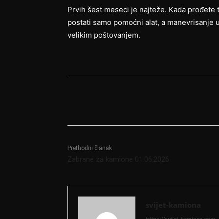
Prvih šest meseci je najteže. Kada prođete t
postati samo pomoćni alat, a manevrisanje u
velikim poštovanjem.
Podijeli
Prethodni članak
Zabrane za kamione 01.06.2026
svijet-kamiona