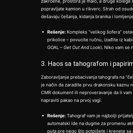
zakrčene, prostora je malo, a druge kolege 
popravljate kamion u rikverc. Strah od osud
dešavaju češanja, kidanja branika i lomljenje
Rešenje:
Kompleks “velikog šofera” ostav
prikolice – povucite ručnu, izađite iz kab
GOAL –
Get Out And Look
). Niko vam se 
3. Haos sa tahografom i papiri
Zaboravljanje prebacivanja tahografa na “če
je način da zaradite prvu drakonsku kaznu
CMR dokument ili neproveravanje da li vam
napraviti pakao na prvoj vagi.
Rešenje:
Tahograf vam je najbolji prijatelj
automatski ide na dugme za promenu akti
puta pre nego što potpišete i krenete sa