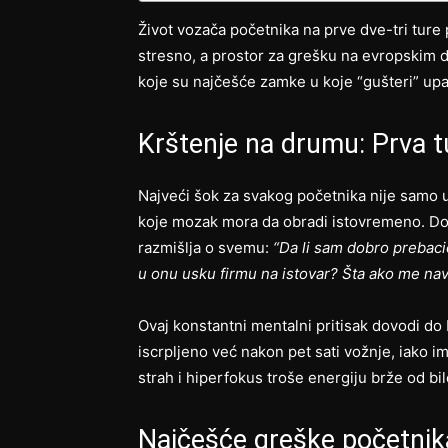
Život vozača početnika na prve dve-tri ture p
stresno, a prostor za grešku na evropskim d
koje su najčešće zamke u koje “gušteri” up
Krštenje na drumu: Prva 
Najveći šok za svakog početnika nije samo u
koje mozak mora da obradi istovremeno. Dok 
razmišlja o svemu:
“Da li sam dobro prebaci
u onu usku firmu na istovar? Šta ako me na
Ovaj konstantni mentalni pritisak dovodi do
iscrpljeno već nakon pet sati vožnje, iako 
strah i hiperfokus troše energiju brže od bi
Najčešće greške početnika 