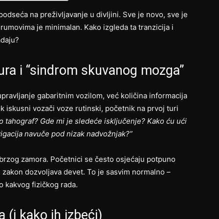
odseća na preživljavanje u divljini. Sve je novo, sve je
rumovima je minimalan. Kako izgleda ta tranzicija i
adaju?
tura i “sindrom skuvanog mozga”
pravljanje gabaritnim vozilom, već količina informacija
iskusni vozači voze rutinski, početnik na prvoj turi
o tahograf? Gde mi je sledeće isključenje? Kako ću ući
vigacija navuče pod nizak nadvožnjak?”
 brzog zamora. Početnici se često osjećaju potpuno
im zakon dozvoljava devet. To je sasvim normalno –
lo kakvog fizičkog rada.
(i kako ih izbeći)