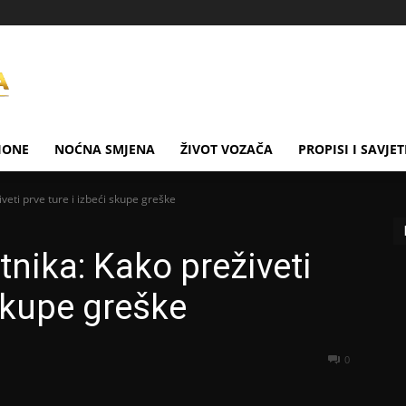
IONE
NOĆNA SMJENA
ŽIVOT VOZAČA
PROPISI I SAVJET
veti prve ture i izbeći skupe greške
nika: Kako preživeti
 skupe greške
0