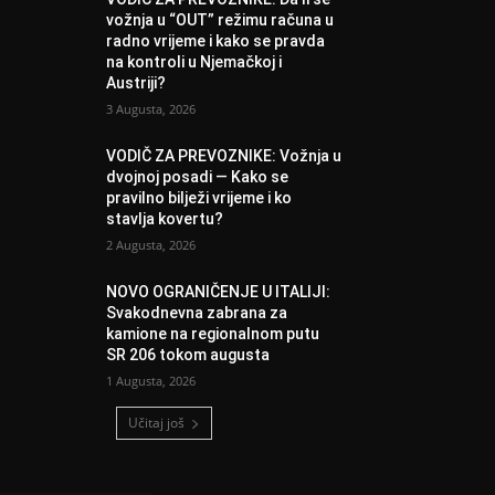
vožnja u “OUT” režimu računa u
radno vrijeme i kako se pravda
na kontroli u Njemačkoj i
Austriji?
3 Augusta, 2026
VODIČ ZA PREVOZNIKE: Vožnja u
dvojnoj posadi — Kako se
pravilno bilježi vrijeme i ko
stavlja kovertu?
2 Augusta, 2026
NOVO OGRANIČENJE U ITALIJI:
Svakodnevna zabrana za
kamione na regionalnom putu
SR 206 tokom augusta
1 Augusta, 2026
Učitaj još