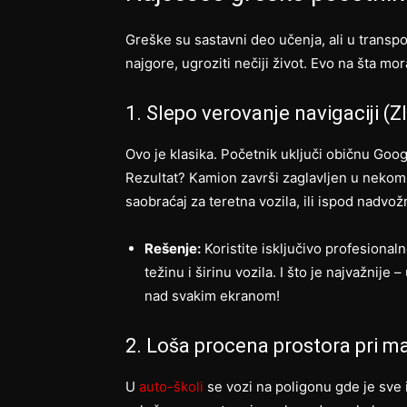
Greške su sastavni deo učenja, ali u transpor
najgore, ugroziti nečiji život. Evo na šta mo
1. Slepo verovanje navigaciji (
Ovo je klasika. Početnik uključi običnu Googl
Rezultat? Kamion završi zaglavljen u nekom
saobraćaj za teretna vozila, ili ispod nadvož
Rešenje:
Koristite isključivo profesional
težinu i širinu vozila. I što je najvažnij
nad svakim ekranom!
2. Loša procena prostora pri m
U
auto-školi
se vozi na poligonu gde je sve 