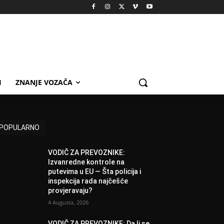
I
ZNANJE VOZAČA
POPULARNO
VODIČ ZA PREVOZNIKE:
Izvanredne kontrole na
putevima u EU — Šta policija i
inspekcija rada najčešće
provjeravaju?
4 Augusta, 2026
VODIČ ZA PREVOZNIKE: Da li se