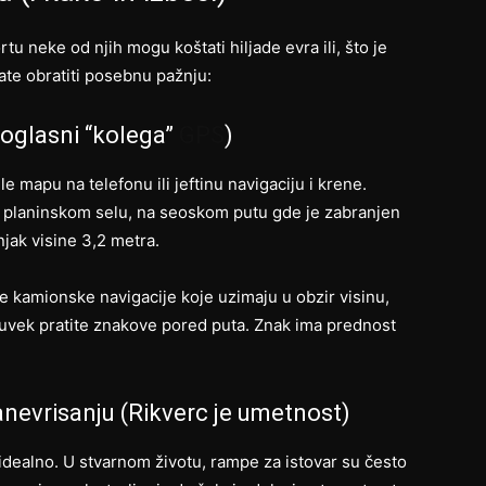
tu neke od njih mogu koštati hiljade evra ili, što je
rate obratiti posebnu pažnju:
Zloglasni “kolega”
GPS
)
e mapu na telefonu ili jeftinu navigaciju i krene.
 planinskom selu, na seoskom putu gde je zabranjen
njak visine 3,2 metra.
ne kamionske navigacije koje uzimaju u obzir visinu,
e – uvek pratite znakove pored puta. Znak ima prednost
anevrisanju (Rikverc je umetnost)
idealno. U stvarnom životu, rampe za istovar su često