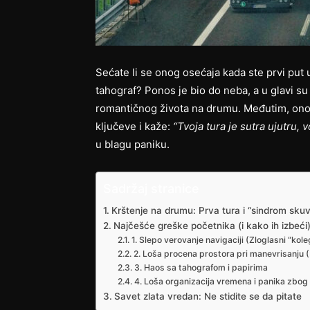
Sećate li se onog osećaja kada ste prvi put 
tahograf? Ponos je bio do neba, a u glavi su
romantičnog života na drumu. Međutim, onog
ključeve i kaže:
“Tvoja tura je sutra ujutru,
u blagu paniku.
Sadržaj stranice
Krštenje na drumu: Prva tura i “sindrom sk
Najčešće greške početnika (i kako ih izbeći
1. Slepo verovanje navigaciji (Zloglasni “kol
2. Loša procena prostora pri manevrisanju 
3. Haos sa tahografom i papirima
4. Loša organizacija vremena i panika zbog
Savet zlata vredan: Ne stidite se da pitate