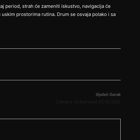
aj period, strah će zameniti iskustvo, navigacija će
 uskim prostorima rutina. Drum se osvaja polako i sa
Sljedeći članak
Zabrane za kamione 02.06.2026