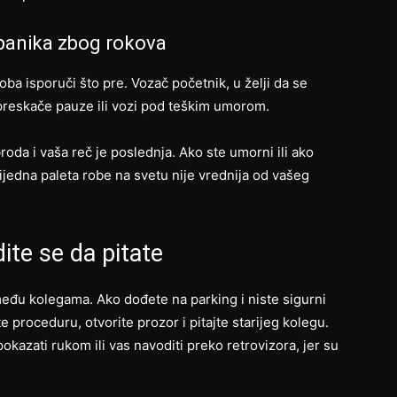
 panika zbog rokova
roba isporuči što pre. Vozač početnik, u želji da se
 preskače pauze ili vozi pod teškim umorom.
roda i vaša reč je poslednja. Ako ste umorni ili ako
Nijedna paleta robe na svetu nije vrednija od vašeg
dite se da pitate
eđu kolegama. Ako dođete na parking i niste sigurni
te proceduru, otvorite prozor i pitajte starijeg kolegu.
kazati rukom ili vas navoditi preko retrovizora, jer su