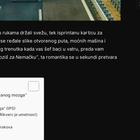
u rukama držali svežu, tek isprintanu karticu za
 se ređale slike otvorenog puta, moćnih mašina i
 trenutka kada vas šef baci u vatru, preda vam
 voziš za Nemačku”
, ta romantika se u sekundi pretvara
uvanog mozga”
)
ega” GPS)
(Rikverc je umetnost)
 rokova