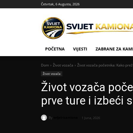
Četvrtak, 6 Augusta, 2026
POČETNA
VIJESTI
ZABRANE ZA KAM
Dom
Život vozača
Život vozača početnika: Kako preži
Život vozača
Život vozača počet
prve ture i izbeći
By
svijet-kamiona
1 Juna, 2026