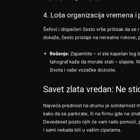
4. Loša organizacija vremena i
Šefovi i dispečeri često vrše pritisak da se 
dokaže, često pristaje na nerealne rokove,
Rešenje:
Zapamtite – vi ste kapetan tog b
tahograf kaže da morate stati – stajete. 
života i vaše vozačke dozvole.
Savet zlata vredan: Ne sti
Najveća prednost na drumu je solidarnost m
kako da se parkirate, ili na firmu gde ne zna
Devedeset posto njih će vam rado pomoći, po
i sami nekada bili u vašim cipelama.