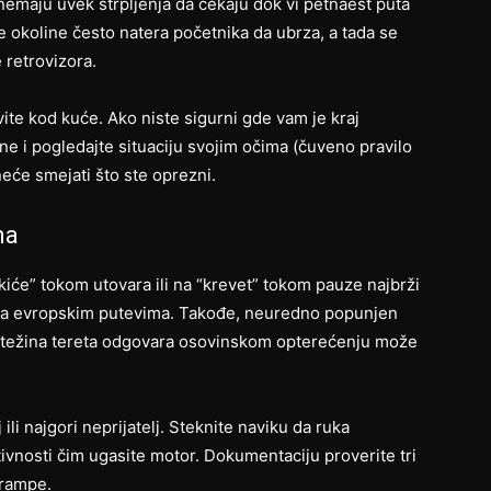
nemaju uvek strpljenja da čekaju dok vi petnaest puta
e okoline često natera početnika da ubrza, a tada se
 retrovizora.
ite kod kuće. Ako niste sigurni gde vam je kraj
ine i pogledajte situaciju svojim očima (čuveno pravilo
neće smejati što ste oprezni.
ma
kiće” tokom utovara ili na “krevet” tokom pauze najbrži
 na evropskim putevima. Takođe, neuredno popunjen
 težina tereta odgovara osovinskom opterećenju može
 ili najgori neprijatelj. Steknite naviku da ruka
vnosti čim ugasite motor. Dokumentaciju proverite tri
 rampe.