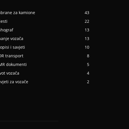
abrane za kamione
43
jesti
22
ahograf
13
nanje vozača
13
opisi i savjeti
10
DR transport
8
MR dokumenti
5
vot vozača
4
vjeti za vozače
2