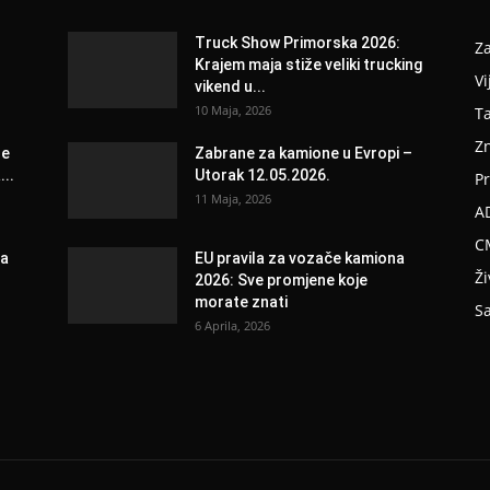
Truck Show Primorska 2026:
Z
Krajem maja stiže veliki trucking
Vi
vikend u...
10 Maja, 2026
T
Z
se
Zabrane za kamione u Evropi –
..
Utorak 12.05.2026.
Pr
11 Maja, 2026
A
C
ja
EU pravila za vozače kamiona
Ži
2026: Sve promjene koje
morate znati
Sa
6 Aprila, 2026