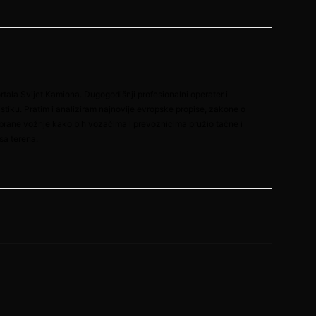
rtala Svijet Kamiona. Dugogodišnji profesionalni operater i
gistiku. Pratim i analiziram najnovije evropske propise, zakone o
abrane vožnje kako bih vozačima i prevoznicima pružio tačne i
sa terena.