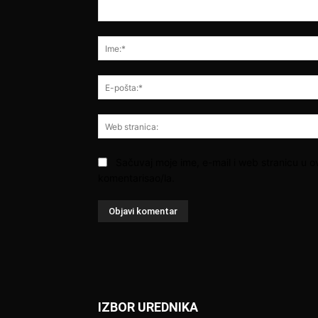
Komentar:
Sačuvaj moje ime, e-mail i web stranicu u 
komentarisao/la.
IZBOR UREDNIKA