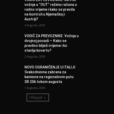
vožnja u “OUT” režimu računa u
radno vrijeme i kako se pravda
na kontroli u Njemačkoj i
Austriji?
3 Augusta, 2026
VODIČ ZA PREVOZNIKE: Vožnja u
dvojnoj posadi — Kako se
pravilno bilježi vrijeme i ko
stavlja kovertu?
2 Augusta, 2026
NOVO OGRANIČENJE U ITALIJI:
Svakodnevna zabrana za
kamione na regionalnom putu
SR 206 tokom augusta
1 Augusta, 2026
Učitaj još