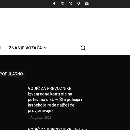
I
ZNANJE VOZAČA
POPULARNO
VODIČ ZA PREVOZNIKE:
Izvanredne kontrole na
putevima u EU — Šta policija i
inspekcija rada najčešće
provjeravaju?
4 Augusta, 2026
VODIČ ZA PREVOZNIKE: Da li se