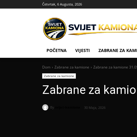
Četvrtak, 6 Augusta, 2026
POČETNA
VIJESTI
ZABRANE ZA KAM
Dom
Zabrane za kamione
Zabrane za kamione 31.0
Zabrane za kamione
Zabrane za kamio
By
svijet-kamiona
30 Maja, 2026
Podijeli