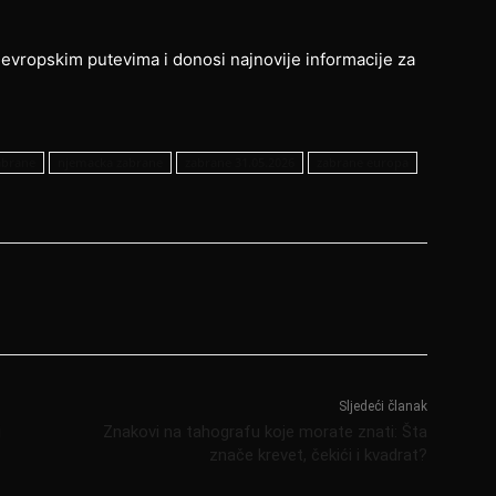
 evropskim putevima i donosi najnovije informacije za
zabrane
njemacka zabrane
zabrane 31.05.2026
zabrane europa
Sljedeći članak
i
Znakovi na tahografu koje morate znati: Šta
znače krevet, čekići i kvadrat?