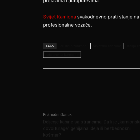
prelazima i autoputevima.
Svijet Kamiona
svakodnevno prati stanje na
profesionalne vozače.
TAGS
austrija zabrane
hrvatska zabrane
italija 
zabrane za kamione
Podijeli
Prethodni članak
Deljenje kabine sa strancima: Da li je „kamionsk
covoiturage” genijalna ideja ili bezbednosni
košmar?