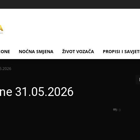
IONE
NOĆNA SMJENA
ŽIVOT VOZAČA
PROPISI I SAVJET
5.2026
ne 31.05.2026
0