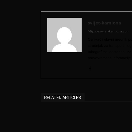
svijet-kamiona
https://svijet-kamiona.com
Osnivač i glavni urednik po
stručnjak za transport i lo
tahografima, cestarine i z
pravovremene informacije 
RELATED ARTICLES