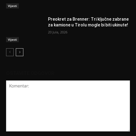
Vijesti
Preokret za Brenner: Tri ključne zabrane
za kamione u Tirolu mogle bi biti ukinute!
20 Jula, 2026
Vijesti
OSTAVITE ODGOVOR
Komentar: