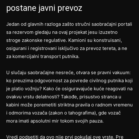
postane javni prevoz
Jedan od glavnih razloga zašto stručni saobraćajni portali
sa rezervom gledaju na ovaj projekat jesu izuzetno
stroge zakonske regulative. Kamioni su konstruisani,
osigurani i registrovani isključivo za prevoz tereta, a ne
za komercijalni transport putnika.
U slučaju saobraćajne nesreće, otvara se pravni vakuum:
ko preuzima odgovornost za povrede civilnog putnika koji
je platio vožnju? Kako će osiguravajuće kuće reagovati na
ovakvu vrstu delatnosti? Takođe, prisustvo stranca u
kabini može poremetiti striktna pravila o radnom vremenu
i odmorima vozača (zakon o tahografima), gde vozač
mora imati apsolutni mir tokom svojih pauza.
Vredi podsetiti da ovo nije prvi pokušaj ove vrste. Pre