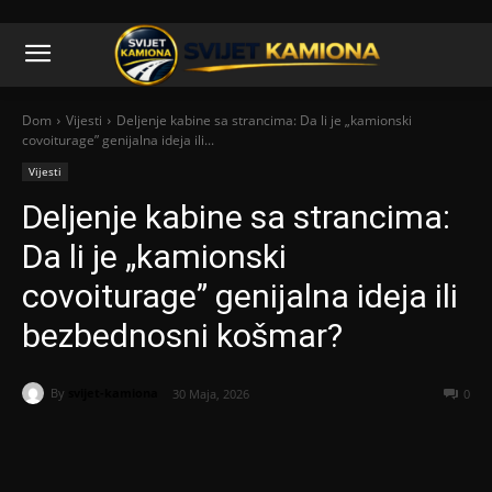
Dom
Vijesti
Deljenje kabine sa strancima: Da li je „kamionski
covoiturage” genijalna ideja ili...
Vijesti
Deljenje kabine sa strancima:
Da li je „kamionski
covoiturage” genijalna ideja ili
bezbednosni košmar?
By
svijet-kamiona
30 Maja, 2026
0