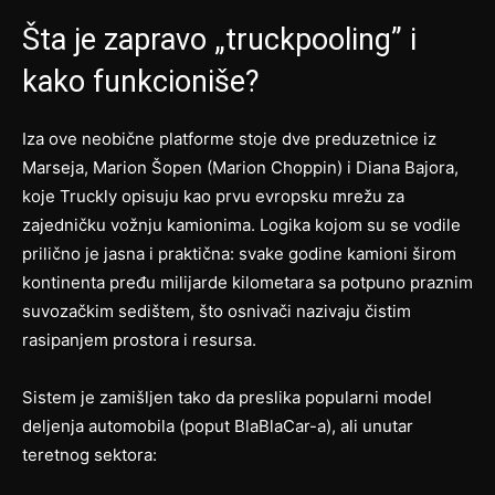
Šta je zapravo „truckpooling” i
kako funkcioniše?
Iza ove neobične platforme stoje dve preduzetnice iz
Marseja, Marion Šopen (Marion Choppin) i Diana Bajora,
koje Truckly opisuju kao prvu evropsku mrežu za
zajedničku vožnju kamionima. Logika kojom su se vodile
prilično je jasna i praktična: svake godine kamioni širom
kontinenta pređu milijarde kilometara sa potpuno praznim
suvozačkim sedištem, što osnivači nazivaju čistim
rasipanjem prostora i resursa.
Sistem je zamišljen tako da preslika popularni model
deljenja automobila (poput BlaBlaCar-a), ali unutar
teretnog sektora: