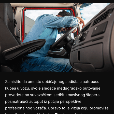
Zamislite da umesto uobičajenog sedišta u autobusu ili
kupea u vozu, svoje sledeće međugradsko putovanje
provedete na suvozačkom sedištu masivnog šlepera,
posmatrajući autoput iz ptičije perspektive
profesionalnog vozača. Upravo to je vizija koju promoviše