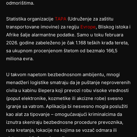
odmorištima.
Statistika organizacije
TAPA
(Udruženje za zaštitu
transportovane imovine) za regiju
Evrope
, Bliskog istoka i
Afrike šalje alarmantne podatke. Samo u toku februara
2026. godine zabeleženo je čak 1.168 teških krađa tereta,
sa ukupnom procenjenom štetom od bezmalo 166,5
miliona evra.
U takvom napetom bezbednosnom ambijentu, mnogi
menadžeri logistike smatraju da je puštanje neproverenih
civila u kabinu šlepera koji prevozi robu visoke vrednosti
(poput elektronike, kozmetike ili akcizne robe) svesno
igranje sa vatrom. Aplikacija bi nesvesno mogla poslužiti
kao alat za tipovanje – omogućavajući kriminalcima da
iznutra skeniraju bezbednosne procedure prevoznika,
rute kretanja, lokacije na kojima se vozač odmara ili