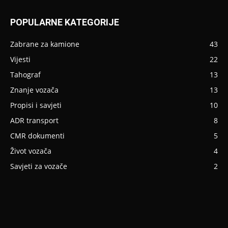
POPULARNE KATEGORIJE
Zabrane za kamione
43
Vijesti
22
Tahograf
13
Znanje vozača
13
Propisi i savjeti
10
ADR transport
8
CMR dokumenti
5
Život vozača
4
Savjeti za vozače
2