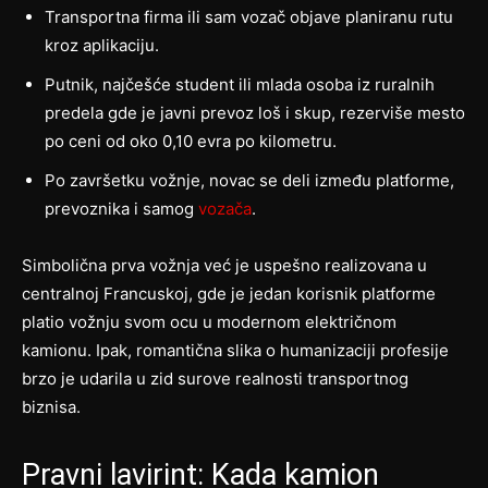
Transportna firma ili sam vozač objave planiranu rutu
kroz aplikaciju.
Putnik, najčešće student ili mlada osoba iz ruralnih
predela gde je javni prevoz loš i skup, rezerviše mesto
po ceni od oko 0,10 evra po kilometru.
Po završetku vožnje, novac se deli između platforme,
prevoznika i samog
vozača
.
Simbolična prva vožnja već je uspešno realizovana u
centralnoj Francuskoj, gde je jedan korisnik platforme
platio vožnju svom ocu u modernom električnom
kamionu. Ipak, romantična slika o humanizaciji profesije
brzo je udarila u zid surove realnosti transportnog
biznisa.
Pravni lavirint: Kada kamion