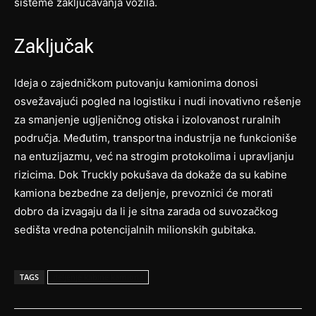
sisteme zaključavanja vozila.
Zaključak
Ideja o zajedničkom putovanju kamionima donosi
osvežavajući pogled na logistiku i nudi inovativno rešenje
za smanjenje ugljeničnog otiska i izolovanost ruralnih
područja. Međutim, transportna industrija ne funkcioniše
na entuzijazmu, već na strogim protokolima i upravljanju
rizicima. Dok Truckly pokušava da dokaže da su kabine
kamiona bezbedne za deljenje, prevoznici će morati
dobro da izvagaju da li je sitna zarada od suvozačkog
sedišta vredna potencijalnih milionskih gubitaka.
TAGS
deljenje kabine kamiona