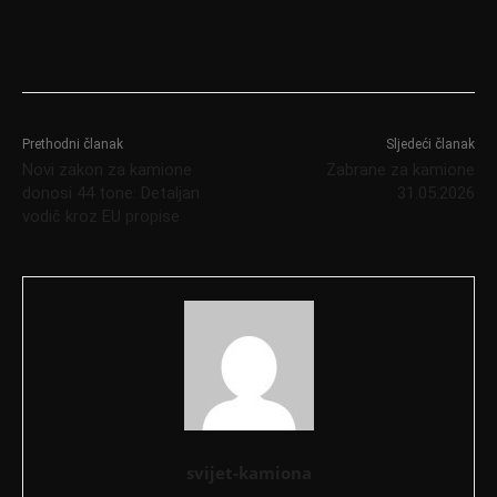
Prethodni članak
Sljedeći članak
Novi zakon za kamione
Zabrane za kamione
donosi 44 tone: Detaljan
31.05.2026
vodič kroz EU propise
svijet-kamiona