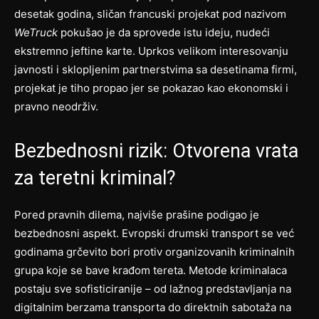
desetak godina, sličan francuski projekat pod nazivom
WeTruck
pokušao je da sprovede istu ideju, nudeći
ekstremno jeftine karte. Uprkos velikom interesovanju
javnosti i sklopljenim partnerstvima sa desetinama firmi,
projekat je tiho propao jer se pokazao kao ekonomski i
pravno neodrživ.
Bezbednosni rizik: Otvorena vrata
za teretni kriminal?
Pored pravnih dilema, najviše prašine podigao je
bezbednosni aspekt. Evropski drumski transport se već
godinama grčevito bori protiv organizovanih kriminalnih
grupa koje se bave krađom tereta. Metode kriminalaca
postaju sve sofisticiranije – od lažnog predstavljanja na
digitalnim berzama transporta do direktnih sabotaža na