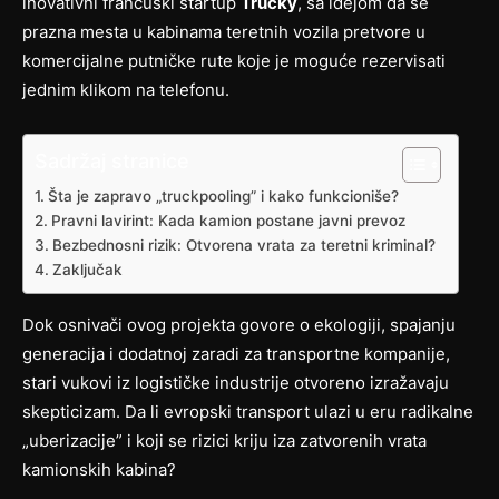
inovativni francuski startup
Trucky
, sa idejom da se
prazna mesta u kabinama teretnih vozila pretvore u
komercijalne putničke rute koje je moguće rezervisati
jednim klikom na telefonu.
Sadržaj stranice
Šta je zapravo „truckpooling” i kako funkcioniše?
Pravni lavirint: Kada kamion postane javni prevoz
Bezbednosni rizik: Otvorena vrata za teretni kriminal?
Zaključak
Dok osnivači ovog projekta govore o ekologiji, spajanju
generacija i dodatnoj zaradi za transportne kompanije,
stari vukovi iz logističke industrije otvoreno izražavaju
skepticizam. Da li evropski transport ulazi u eru radikalne
„uberizacije” i koji se rizici kriju iza zatvorenih vrata
kamionskih kabina?