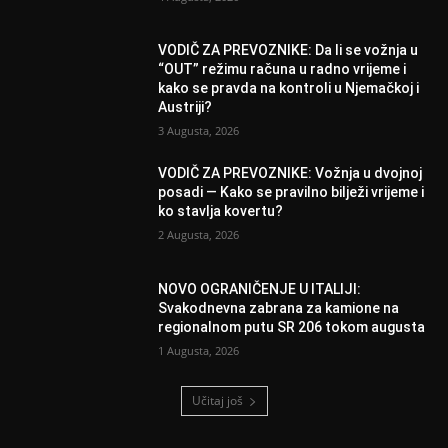
VODIČ ZA PREVOZNIKE: Da li se vožnja u
“OUT” režimu računa u radno vrijeme i
kako se pravda na kontroli u Njemačkoj i
Austriji?
3 Augusta, 2026
VODIČ ZA PREVOZNIKE: Vožnja u dvojnoj
posadi — Kako se pravilno bilježi vrijeme i
ko stavlja kovertu?
2 Augusta, 2026
NOVO OGRANIČENJE U ITALIJI:
Svakodnevna zabrana za kamione na
regionalnom putu SR 206 tokom augusta
1 Augusta, 2026
Učitaj još