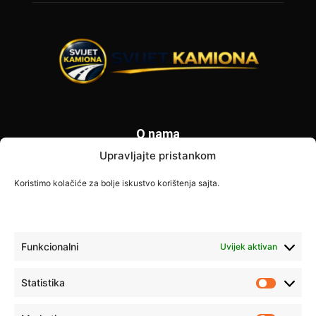
O nama
Upravljajte pristankom
Svijet Kamiona je specijalizovani portal posvećen vozačima
kamiona i transportnoj industriji. Donosimo najnovije
Koristimo kolačiće za bolje iskustvo korištenja sajta.
informacije o zabranama saobraćaja, vijestima iz transporta,
savjetima za vozače i poslovnim prilikama širom Europe. Naš
cilj je pružiti tačne i korisne informacije svim profesionalnim
vozačima.
Funkcionalni
Uvijek aktivan
Kontaktirajte nas:
info@svijet-kamiona.com
Statistika
Statistik