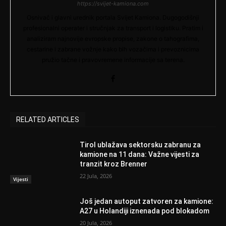
https://svijet-kamiona.com
Osnivač i glavni urednik portala Svijet Kamiona. Dugogodišnji
profesionalni operater i stručnjak za transport i logistiku. Pratim i
analiziram najnovije evropske propise, zakone o tahografima,
cestarine i zabrane vožnje kako bih vozačima i prevoznicima
pružio tačne i pravovremene informacije sa terena.
RELATED ARTICLES
Tirol ublažava sektorsku zabranu za
kamione na 11 dana: Važne vijesti za
tranzit kroz Brenner
22 Jula, 2026
Vijesti
Još jedan autoput zatvoren za kamione:
A27 u Holandiji iznenada pod blokadom
20 Jula, 2026