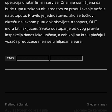
operacija unutar firmi i servisa. Ona nije osmišljena da
bude rupa u zakonu niti sredstvo za produžavanje vožnje
na autoputu. Pravilo je jednostavno: ako se točkovi
okreću na javnom putu dok obavljate transport, OUT
mora biti isključen. Svako odstupanje od ovog pravila
inspekcija danas lako uočava, a ceh koji na kraju plaćaju i
vozač i preduzeće meri se u hiljadama eura.
TAGS
out of scope tahograf
upotreba out funkcije
Prethodni članak
Sljedeći članak
A30 zatvoren do kraja jula,
Zabrane za kamione