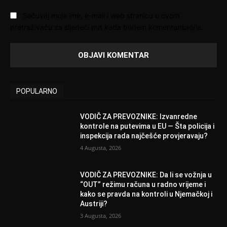
Sačuvaj moje ime, e-mail i web stranicu u ovom
pretraživaču za sljedeći put kada budem komentarisao/la.
POPULARNO
VODIČ ZA PREVOZNIKE: Izvanredne
kontrole na putevima u EU — Šta policija i
inspekcija rada najčešće provjeravaju?
4 Augusta, 2026
VODIČ ZA PREVOZNIKE: Da li se vožnja u
“OUT” režimu računa u radno vrijeme i
kako se pravda na kontroli u Njemačkoj i
Austriji?
3 Augusta, 2026