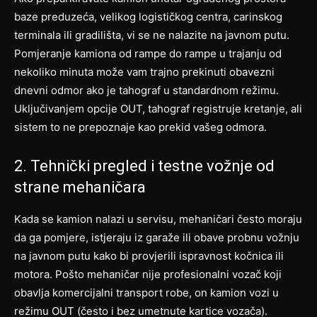
baze preduzeća, velikog logističkog centra, carinskog
terminala ili gradilišta, vi se ne nalazite na javnom putu.
Pomjeranje kamiona od rampe do rampe u trajanju od
nekoliko minuta može vam trajno prekinuti obavezni
dnevni odmor ako je tahograf u standardnom režimu.
Uključivanjem opcije OUT, tahograf registruje kretanje, ali
sistem to ne prepoznaje kao prekid vašeg odmora.
2. Tehnički pregled i testne vožnje od
strane mehaničara
Kada se kamion nalazi u servisu, mehaničari često moraju
da ga pomjere, istjeraju iz garaže ili obave probnu vožnju
na javnom putu kako bi provjerili ispravnost kočnica ili
motora. Pošto mehaničar nije profesionalni vozač koji
obavlja komercijalni transport robe, on kamion vozi u
režimu OUT (često i bez umetnute kartice vozača).