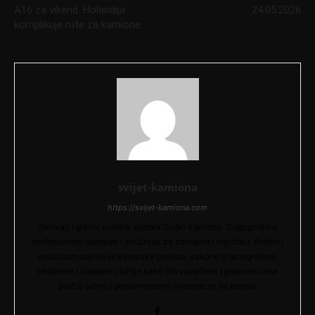
A16 za vikend. Holandija
24.05.2026
komplikuje rute za kamione.
svijet-kamiona
https://svijet-kamiona.com
Osnivač i glavni urednik portala Svijet Kamiona. Dugogodišnji
profesionalni operater i stručnjak za transport i logistiku. Pratim i
analiziram najnovije evropske propise, zakone o tahografima,
cestarine i zabrane vožnje kako bih vozačima i prevoznicima
pružio tačne i pravovremene informacije sa terena.