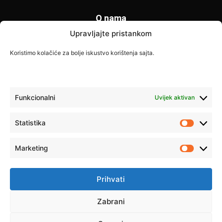
O nama
Upravljajte pristankom
Svijet Kamiona je specijalizovani portal posvećen vozačima
kamiona i transportnoj industriji. Donosimo najnovije
Koristimo kolačiće za bolje iskustvo korištenja sajta.
informacije o zabranama saobraćaja, vijestima iz transporta,
savjetima za vozače i poslovnim prilikama širom Europe. Naš
cilj je pružiti tačne i korisne informacije svim profesionalnim
vozačima.
Funkcionalni
Uvijek aktivan
Kontaktirajte nas:
info@svijet-kamiona.com
Statistika
Statistik
Marketing
PRATITE NAS
Marketi
Prihvati
Zabrani
Impresum
Politika privatnosti