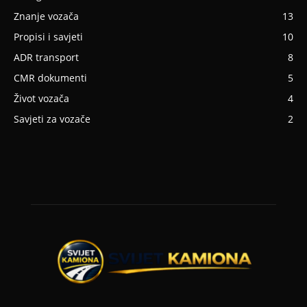
Znanje vozača
13
Propisi i savjeti
10
ADR transport
8
CMR dokumenti
5
Život vozača
4
Savjeti za vozače
2