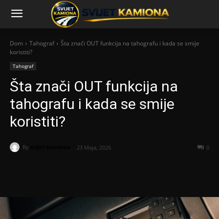
Dom
Tahograf
Šta znači OUT funkcija na tahografu i kada se smije
koristiti?
Tahograf
Šta znači OUT funkcija na
tahografu i kada se smije
koristiti?
By
svijet-kamiona
23 Maja, 2026
0