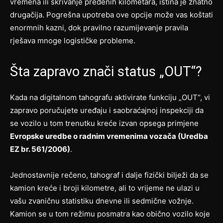
vremena ili skrivanje pređenih kilometara, istina je znatno
drugačija. Pogrešna upotreba ove opcije može vas koštati
enormnih kazni, dok pravilno razumijevanje pravila
rješava mnoge logističke probleme.
Šta zapravo znači status „OUT“?
Kada na digitalnom tahografu aktivirate funkciju „OUT“, vi
zapravo poručujete uređaju i saobraćajnoj inspekciji da
se vozilo u tom trenutku kreće izvan opsega primjene
Evropske uredbe o radnim vremenima vozača (Uredba
EZ br. 561/2006)
.
Jednostavnije rečeno, tahograf i dalje fizički bilježi da se
kamion kreće i broji kilometre, ali to vrijeme ne ulazi u
vašu zvaničnu statistiku dnevne ili sedmične vožnje.
Kamion se u tom režimu posmatra kao obično vozilo koje