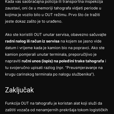
Kada vas saobraćajna policija ili transportna inspekcija
zaustavi, oni će u memoriji tahografa vidjeti periode u
kojima je vozilo bilo u OUT režimu. Prvo što će tražiti
jeste dokaz zašto je to urađeno.
Ako ste koristili OUT unutar servisa, obavezno sačuvajte
radni nalog ili račun iz servisa
na kojem se jasno vide
datum i vrijeme kada je kamion bio na popravci. Ako ste
kamion pomjerali unutar terminala, preporučljivo je
napraviti
ručni unos (ispis) na poleđini trake tahografa
i
tu svojeručno upisati razlog (npr. “Preusmjeravanje na
krugu carinskog terminala po nalogu službenika”).
Zaključak
Funkcija OUT na tahografu je koristan alat koji služi da
zaštiti vozača od nenamjernih prekršaja tokom logističkih