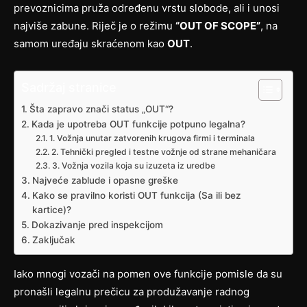
prevoznicima pruža određenu vrstu slobode, ali i unosi
najviše zabune. Riječ je o režimu
“OUT OF SCOPE”
, na
samom uređaju skraćenom kao
OUT
.
Sadržaj stranice
Šta zapravo znači status „OUT“?
Kada je upotreba OUT funkcije potpuno legalna?
1. Vožnja unutar zatvorenih krugova firmi i terminala
2. Tehnički pregled i testne vožnje od strane mehaničara
3. Vožnja vozila koja su izuzeta iz uredbe
Najveće zablude i opasne greške
Kako se pravilno koristi OUT funkcija (Sa ili bez
kartice)?
Dokazivanje pred inspekcijom
Zaključak
Iako mnogi vozači na pomen ove funkcije pomisle da su
pronašli legalnu prečicu za produžavanje radnog