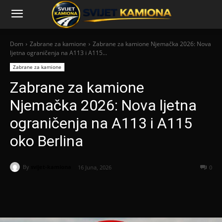
Dom
Zabrane za kamione
Zabrane za kamione Njemačka 2026: Nova
ljetna ograničenja na A113 i A115...
Zabrane za kamione
Zabrane za kamione
Njemačka 2026: Nova ljetna
ograničenja na A113 i A115
oko Berlina
By
svijet-kamiona
16 Juna, 2026
0