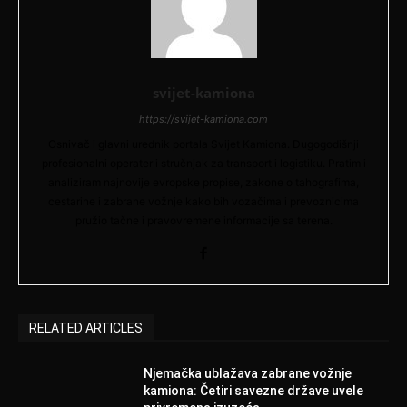
svijet-kamiona
https://svijet-kamiona.com
Osnivač i glavni urednik portala Svijet Kamiona. Dugogodišnji
profesionalni operater i stručnjak za transport i logistiku. Pratim i
analiziram najnovije evropske propise, zakone o tahografima,
cestarine i zabrane vožnje kako bih vozačima i prevoznicima
pružio tačne i pravovremene informacije sa terena.
RELATED ARTICLES
Njemačka ublažava zabrane vožnje
kamiona: Četiri savezne države uvele