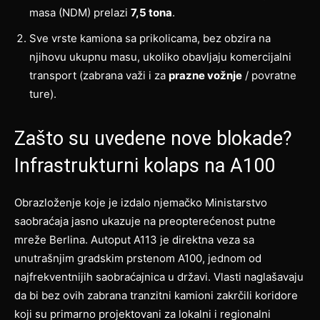
masa (NDM) prelazi
7,5 tona
.
Sve vrste kamiona sa prikolicama, bez obzira na
njihovu ukupnu masu, ukoliko obavljaju komercijalni
transport (zabrana važi i za
prazne vožnje
/ povratne
ture).
Zašto su uvedene nove blokade?
Infrastrukturni kolaps na A100
Obrazloženje koje je izdalo njemačko Ministarstvo
saobraćaja jasno ukazuje na preopterećenost putne
mreže Berlina. Autoput A113 je direktna veza sa
unutrašnjim gradskim prstenom A100, jednom od
najfrekventnijih saobraćajnica u državi. Vlasti naglašavaju
da bi bez ovih zabrana tranzitni kamioni zakrčili koridore
koji su primarno projektovani za lokalni i regionalni