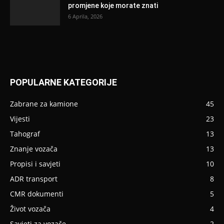
promjene koje morate znati
6 Aprila, 2026
POPULARNE KATEGORIJE
Zabrane za kamione
45
Vijesti
23
Tahograf
13
Znanje vozača
13
Propisi i savjeti
10
ADR transport
8
CMR dokumenti
5
Život vozača
4
Savjeti za vozače
2