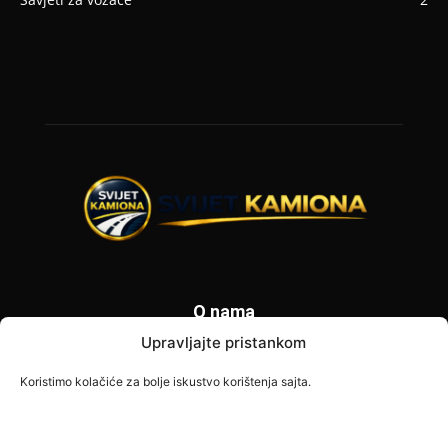
O nama
Upravljajte pristankom
Svijet Kamiona je specijalizovani portal posvećen vozačima
kamiona i transportnoj industriji. Donosimo najnovije
Koristimo kolačiće za bolje iskustvo korištenja sajta.
informacije o zabranama saobraćaja, vijestima iz transporta,
savjetima za vozače i poslovnim prilikama širom Europe. Naš
cilj je pružiti tačne i korisne informacije svim profesionalnim