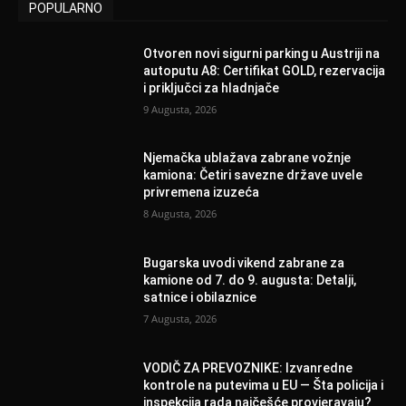
POPULARNO
Otvoren novi sigurni parking u Austriji na
autoputu A8: Certifikat GOLD, rezervacija
i priključci za hladnjače
9 Augusta, 2026
Njemačka ublažava zabrane vožnje
kamiona: Četiri savezne države uvele
privremena izuzeća
8 Augusta, 2026
Bugarska uvodi vikend zabrane za
kamione od 7. do 9. augusta: Detalji,
satnice i obilaznice
7 Augusta, 2026
VODIČ ZA PREVOZNIKE: Izvanredne
kontrole na putevima u EU — Šta policija i
inspekcija rada najčešće provjeravaju?