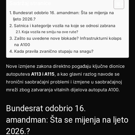
Sadržaj stranice
Bundesrat odobrio 16. amandman: Šta se mijenja na
ljeto 2026.?
Satnica i kategorije vozila na koje se odnosi zabrana
Koja vozila ne smiju na ove rute?
Zašto su uvedene nove blokade? Infrastrukturni kolaps
na A100
Kada pravila zvanično stupaju na snagu?
Nove izmjene zakona direktno pogađaju ključne dionice
autoputeva
A113 i A115
, a kao glavni razlog navode se
hronični saobraćajni problemi i izmjene u saobraćajnoj
mreži zbog zatvaranja vitalnih dijelova autoputa A100.
Bundesrat odobrio 16.
amandman: Šta se mijenja na ljeto
2026.?