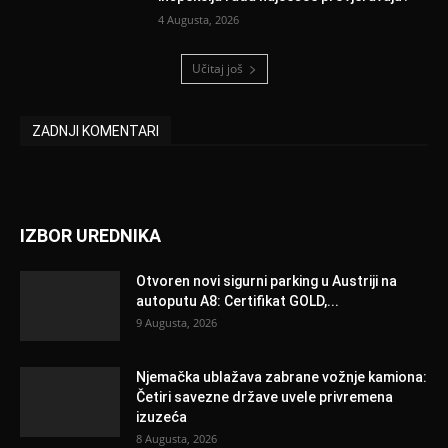
4 Augusta, 2026
Učitaj još
ZADNJI KOMENTARI
IZBOR UREDNIKA
Otvoren novi sigurni parking u Austriji na
autoputu A8: Certifikat GOLD,...
9 Augusta, 2026
Njemačka ublažava zabrane vožnje kamiona:
Četiri savezne države uvele privremena
izuzeća
8 Augusta, 2026