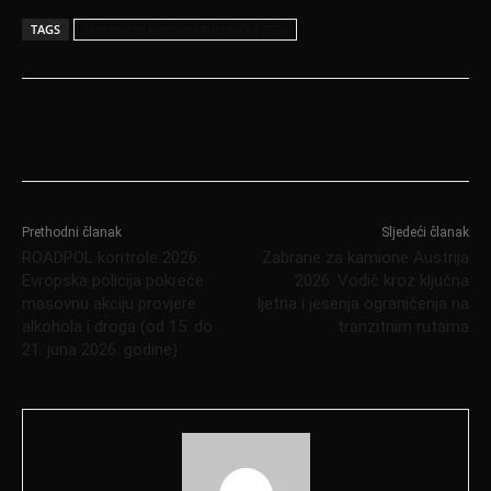
TAGS
Zabrane za kamione Njemačka 2026
Prethodni članak
Sljedeći članak
ROADPOL kontrole 2026:
Zabrane za kamione Austrija
Evropska policija pokreće
2026: Vodič kroz ključna
masovnu akciju provjere
ljetna i jesenja ograničenja na
alkohola i droga (od 15. do
tranzitnim rutama
21. juna 2026. godine)