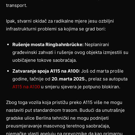
transport.
Ipak, stvarni okidač za radikalne mjere jesu ozbiljni
infrastrukturni problemi sa kojima se grad bori:
Rušenje mosta Ringbahnbrücke:
Neplanirani
građevinski zahvati i rušenje ovog objekta izmjestili su
uobičajene tokove saobraćaja.
Zatvaranje spoja A115 na A100:
Još od marta prošle
godine, tačnije od
20. marta 2025.
, prelaz sa autoputa
A115 na A100
u smjeru sjevera je potpuno blokiran.
Zbog toga vozila koja pristižu preko A115 više ne mogu
nastaviti put standardnom trasom. Budući da unutrašnje
gradske ulice Berlina tehnički ne mogu podnijeti
preusmjeravanje masovnog teretnog saobraćaja,
njemačke vlasti apeluju na prevoznike da kao primarnu